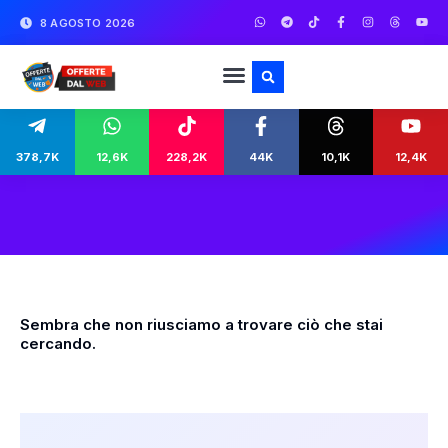
8 AGOSTO 2026
378,7K
12,6K
228,2K
44K
10,1K
12,4K
Sembra che non riusciamo a trovare ciò che stai
cercando.