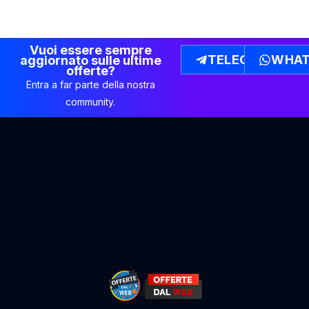
Vuoi essere sempre
TELEGRAM
WHAT
aggiornato sulle ultime
offerte?
Entra a far parte della nostra
community.