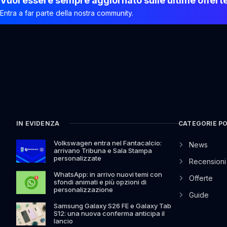
Vuoi essere sempre aggiornato sulle ultime offert
Entra a far parte della nostra community.
IN EVIDENZA
CATEGORIE P
Volkswagen entra nel Fantacalcio:
News
arrivano Tribuna e Sala Stampa
personalizzate
Recensioni
WhatsApp: in arrivo nuovi temi con
Offerte
sfondi animati e più opzioni di
personalizzazione
Guide
Samsung Galaxy S26 FE e Galaxy Tab
S12: una nuova conferma anticipa il
lancio