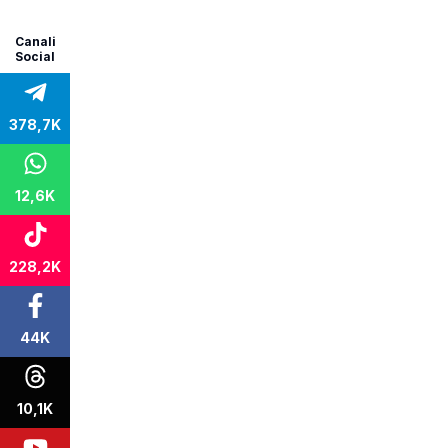
Canali
Social
378,7K
12,6K
228,2K
44K
10,1K