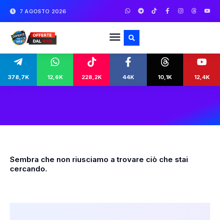
7 AGOSTO 2026
378,7K
12,6K
228,2K
44K
10,1K
12,4K
Sembra che non riusciamo a trovare ciò che stai
cercando.