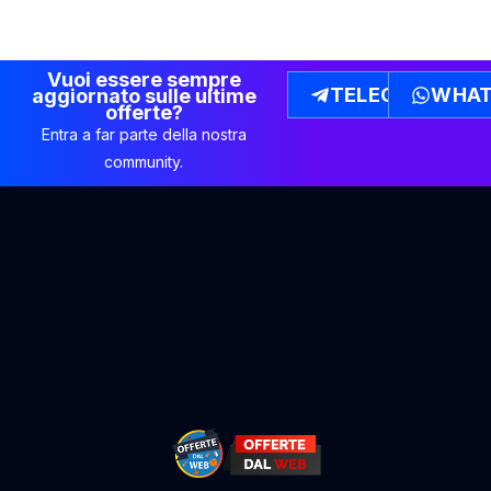
Vuoi essere sempre
TELEGRAM
WHAT
aggiornato sulle ultime
offerte?
Entra a far parte della nostra
community.