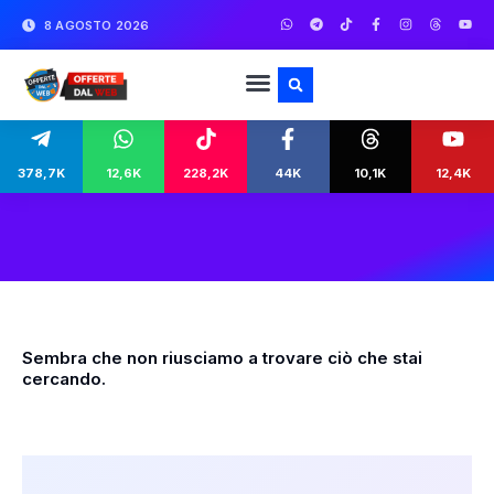
8 AGOSTO 2026
378,7K
12,6K
228,2K
44K
10,1K
12,4K
Sembra che non riusciamo a trovare ciò che stai
cercando.