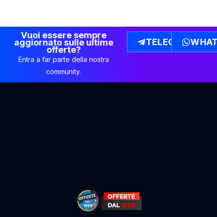
Vuoi essere sempre
TELEGRAM
WHAT
aggiornato sulle ultime
offerte?
Entra a far parte della nostra
community.