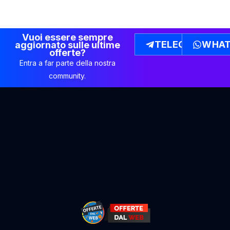
Vuoi essere sempre
TELEGRAM
WHAT
aggiornato sulle ultime
offerte?
Entra a far parte della nostra
community.