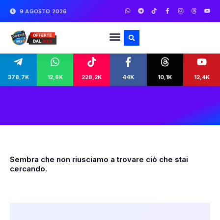
9 AGOSTO 2026
378,7K
12,6K
228,2K
44K
10,1K
12,4K
Sembra che non riusciamo a trovare ciò che stai
cercando.