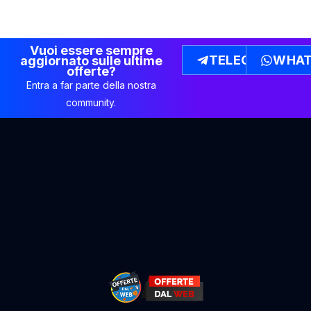
Vuoi essere sempre
TELEGRAM
WHAT
aggiornato sulle ultime
offerte?
Entra a far parte della nostra
community.