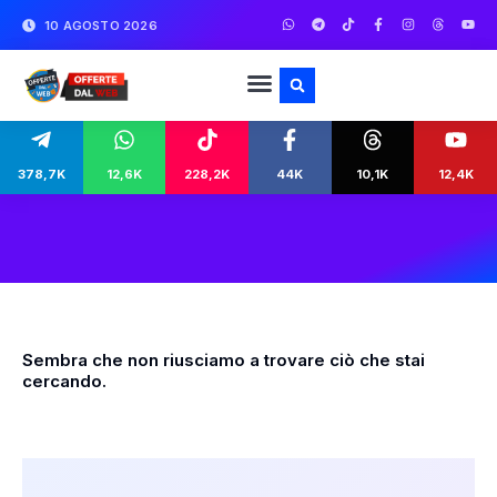
10 AGOSTO 2026
378,7K
12,6K
228,2K
44K
10,1K
12,4K
Sembra che non riusciamo a trovare ciò che stai
cercando.