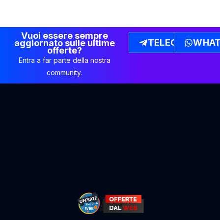
Vuoi essere sempre
TELEGRAM
WHAT
aggiornato sulle ultime
offerte?
Entra a far parte della nostra
community.