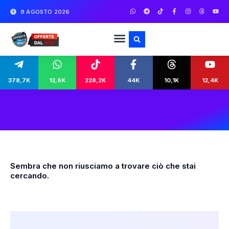
9 AGOSTO 2026
378,7K
12,6K
228,2K
44K
10,1K
12,4K
Sembra che non riusciamo a trovare ciò che stai
cercando.