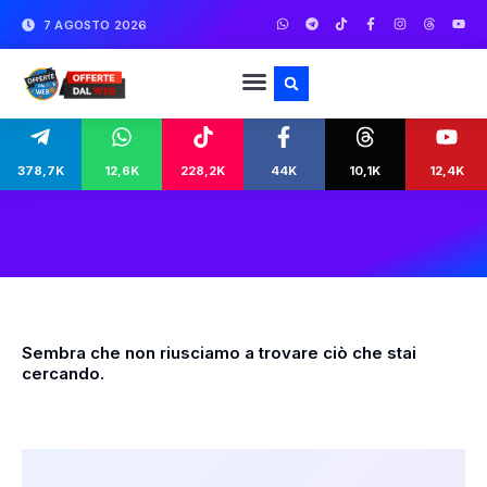
7 AGOSTO 2026
378,7K
12,6K
228,2K
44K
10,1K
12,4K
Sembra che non riusciamo a trovare ciò che stai
cercando.