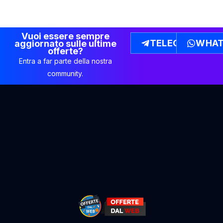
Vuoi essere sempre
TELEGRAM
WHAT
aggiornato sulle ultime
offerte?
Entra a far parte della nostra
community.