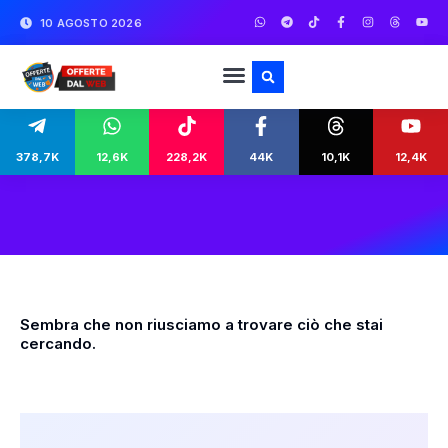
10 AGOSTO 2026
378,7K
12,6K
228,2K
44K
10,1K
12,4K
Sembra che non riusciamo a trovare ciò che stai
cercando.