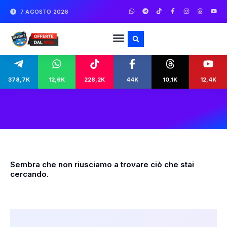
7 AGOSTO 2026
378,7K
12,6K
228,2K
44K
10,1K
12,4K
Sembra che non riusciamo a trovare ciò che stai
cercando.