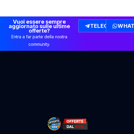
Vuoi essere sempre
TELEGRAM
WHAT
aggiornato sulle ultime
offerte?
Entra a far parte della nostra
community.