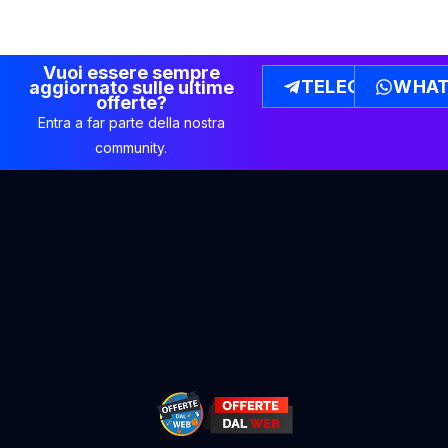
Vuoi essere sempre
TELEGRAM
WHAT
aggiornato sulle ultime
offerte?
Entra a far parte della nostra
community.