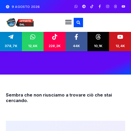
9 AGOSTO 2026
378,7K
12,6K
228,2K
44K
10,1K
12,4K
Sembra che non riusciamo a trovare ciò che stai
cercando.