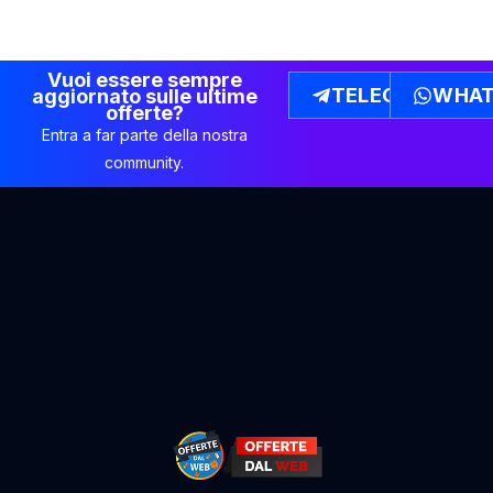
Vuoi essere sempre
TELEGRAM
WHAT
aggiornato sulle ultime
offerte?
Entra a far parte della nostra
community.