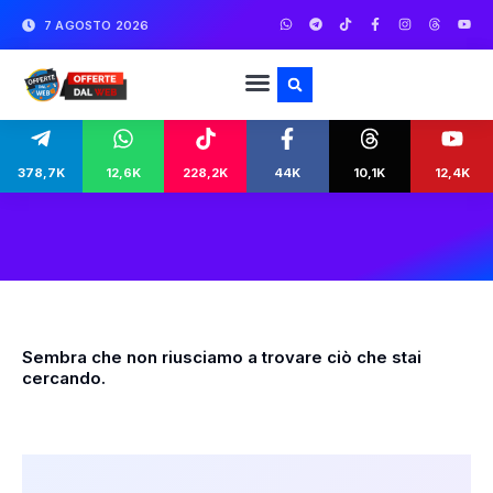
7 AGOSTO 2026
378,7K
12,6K
228,2K
44K
10,1K
12,4K
Sembra che non riusciamo a trovare ciò che stai
cercando.