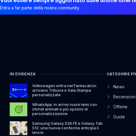
Vuoi essere sempre aggiornato sulle ultime offert
Entra a far parte della nostra community.
IN EVIDENZA
CATEGORIE P
Volkswagen entra nel Fantacalcio:
News
arrivano Tribuna e Sala Stampa
personalizzate
Recensioni
WhatsApp: in arrivo nuovi temi con
Offerte
sfondi animati e più opzioni di
personalizzazione
Guide
Samsung Galaxy S26 FE e Galaxy Tab
S12: una nuova conferma anticipa il
lancio