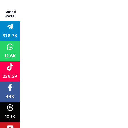
Canali
Social
378,7K
12,6K
228,2K
44K
10,1K