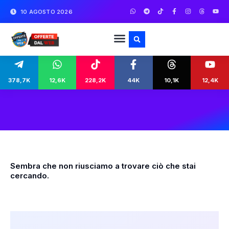
10 AGOSTO 2026
378,7K
12,6K
228,2K
44K
10,1K
12,4K
Sembra che non riusciamo a trovare ciò che stai
cercando.