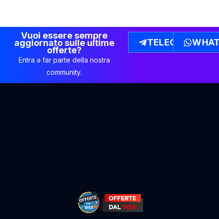
Vuoi essere sempre
TELEGRAM
WHAT
aggiornato sulle ultime
offerte?
Entra a far parte della nostra
community.