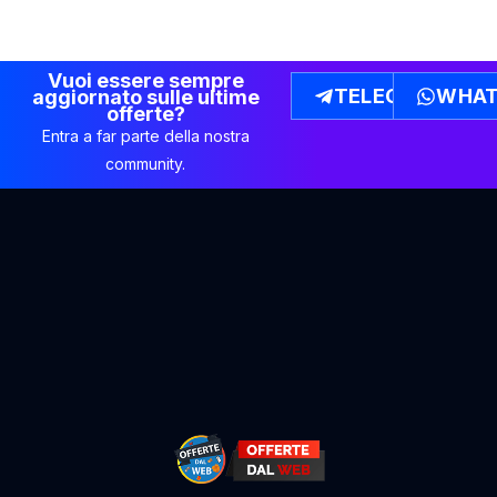
Vuoi essere sempre
TELEGRAM
WHAT
aggiornato sulle ultime
offerte?
Entra a far parte della nostra
community.