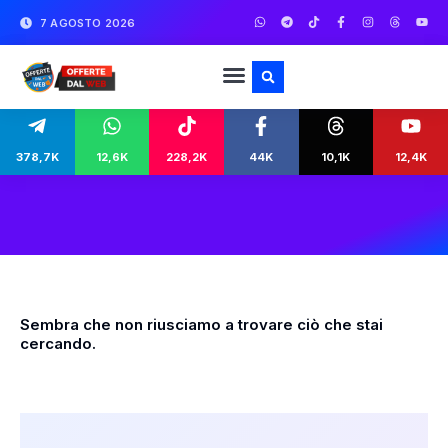
7 AGOSTO 2026
378,7K
12,6K
228,2K
44K
10,1K
12,4K
Sembra che non riusciamo a trovare ciò che stai
cercando.