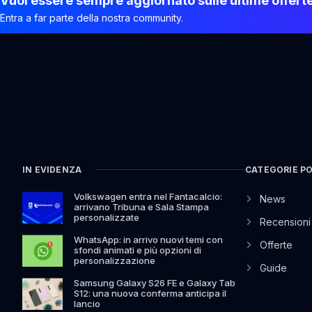
Vuoi essere sempre aggiornato sulle ultime offert
Entra a far parte della nostra community.
IN EVIDENZA
CATEGORIE P
Volkswagen entra nel Fantacalcio:
News
arrivano Tribuna e Sala Stampa
personalizzate
Recensioni
WhatsApp: in arrivo nuovi temi con
Offerte
sfondi animati e più opzioni di
personalizzazione
Guide
Samsung Galaxy S26 FE e Galaxy Tab
S12: una nuova conferma anticipa il
lancio