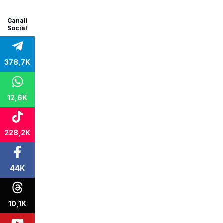
Canali
Social
378,7K
12,6K
228,2K
44K
10,1K