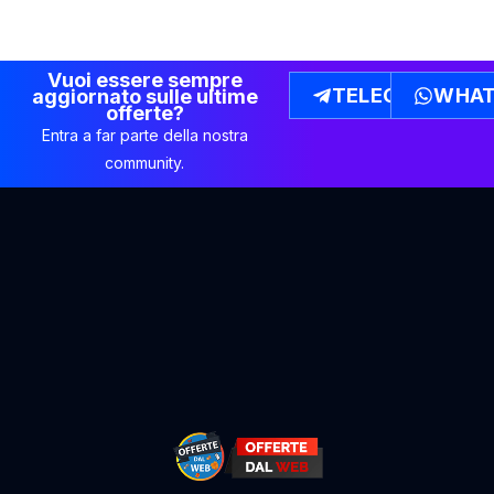
Vuoi essere sempre
TELEGRAM
WHAT
aggiornato sulle ultime
offerte?
Entra a far parte della nostra
community.