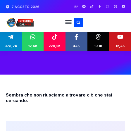
7 AGOSTO 2026
378,7K
12,6K
228,2K
44K
10,1K
12,4K
Sembra che non riusciamo a trovare ciò che stai
cercando.