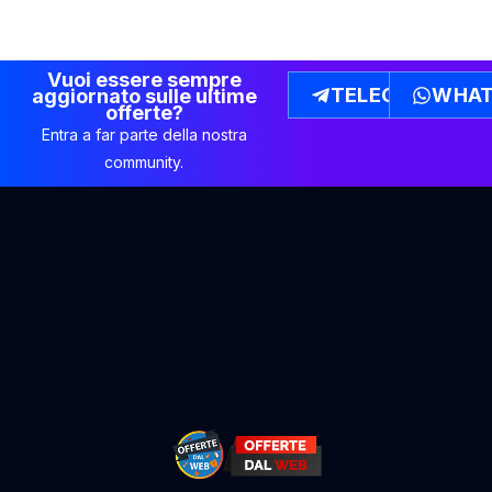
Vuoi essere sempre
TELEGRAM
WHAT
aggiornato sulle ultime
offerte?
Entra a far parte della nostra
community.