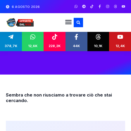
6 AGOSTO 2026
378,7K
12,6K
228,2K
44K
10,1K
12,4K
Sembra che non riusciamo a trovare ciò che stai
cercando.