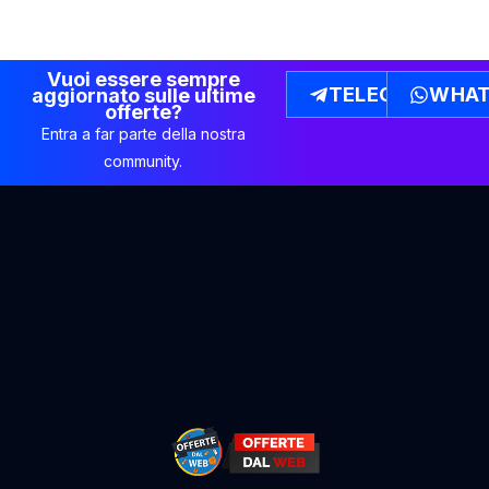
Vuoi essere sempre
TELEGRAM
WHAT
aggiornato sulle ultime
offerte?
Entra a far parte della nostra
community.