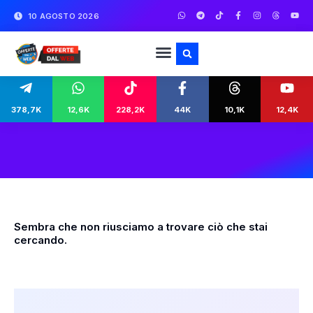
10 AGOSTO 2026
378,7K
12,6K
228,2K
44K
10,1K
12,4K
Sembra che non riusciamo a trovare ciò che stai
cercando.