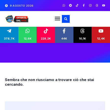
9 AGOSTO 2026
378,7K
12,6K
228,2K
44K
10,1K
12,4K
Sembra che non riusciamo a trovare ciò che stai
cercando.