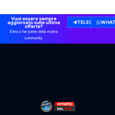
Vuoi essere sempre
TELEGRAM
WHAT
aggiornato sulle ultime
offerte?
Entra a far parte della nostra
community.