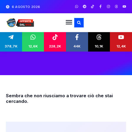
6 AGOSTO 2026
378,7K
12,6K
228,2K
44K
10,1K
12,4K
Sembra che non riusciamo a trovare ciò che stai
cercando.