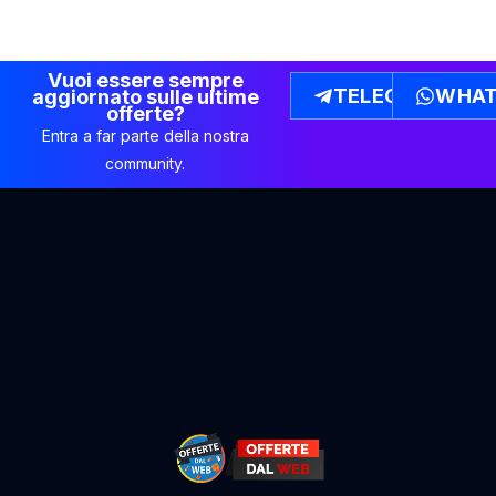
Vuoi essere sempre
TELEGRAM
WHAT
aggiornato sulle ultime
offerte?
Entra a far parte della nostra
community.