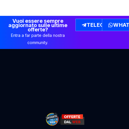
Vuoi essere sempre
TELEGRAM
WHAT
aggiornato sulle ultime
offerte?
Entra a far parte della nostra
community.