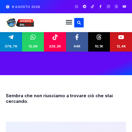
9 AGOSTO 2026
378,7K
12,6K
228,2K
44K
10,1K
12,4K
Sembra che non riusciamo a trovare ciò che stai
cercando.