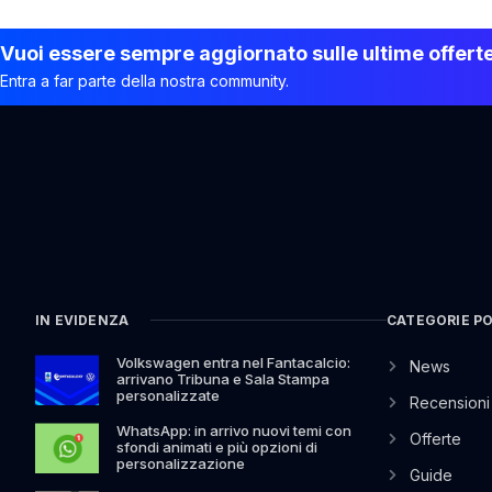
Vuoi essere sempre aggiornato sulle ultime offert
Entra a far parte della nostra community.
IN EVIDENZA
CATEGORIE P
Volkswagen entra nel Fantacalcio:
News
arrivano Tribuna e Sala Stampa
personalizzate
Recensioni
WhatsApp: in arrivo nuovi temi con
Offerte
sfondi animati e più opzioni di
personalizzazione
Guide