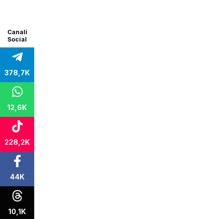
Canali
Social
378,7K
12,6K
228,2K
44K
10,1K