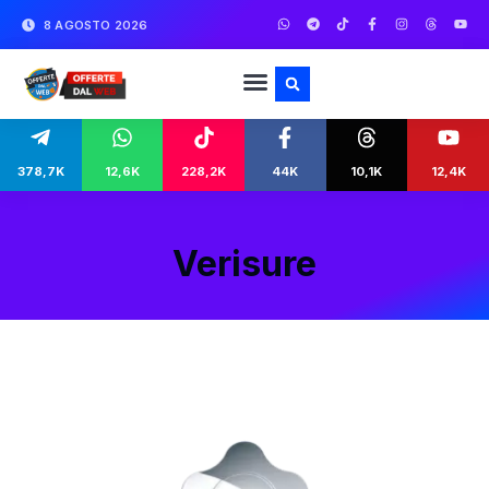
8 AGOSTO 2026
378,7K
12,6K
228,2K
44K
10,1K
12,4K
Verisure