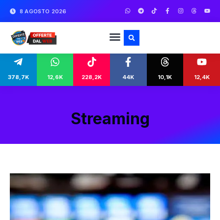
8 AGOSTO 2026
378,7K
12,6K
228,2K
44K
10,1K
12,4K
Streaming