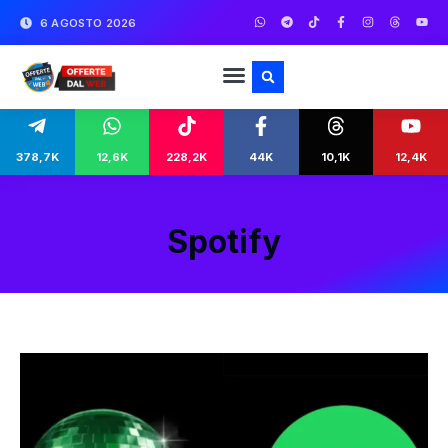
6 AGOSTO 2026
378,7K
12,6K
228,2K
44K
10,1K
12,4K
Spotify