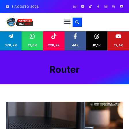
8 AGOSTO 2026
378,7K
12,6K
228,2K
44K
10,1K
12,4K
Router