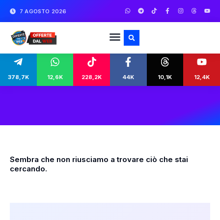
7 AGOSTO 2026
378,7K
12,6K
228,2K
44K
10,1K
12,4K
Sembra che non riusciamo a trovare ciò che stai
cercando.