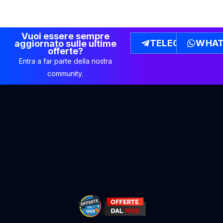
Vuoi essere sempre
TELEGRAM
WHAT
aggiornato sulle ultime
offerte?
Entra a far parte della nostra
community.