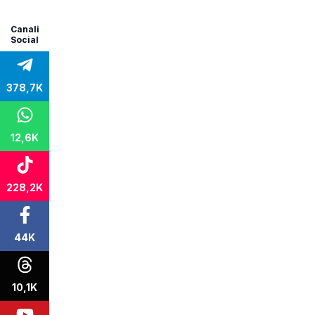
Canali
Social
378,7K
12,6K
228,2K
44K
10,1K