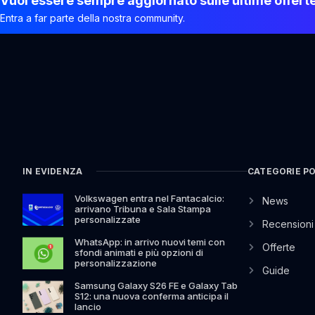
Vuoi essere sempre aggiornato sulle ultime offert
Entra a far parte della nostra community.
IN EVIDENZA
CATEGORIE P
Volkswagen entra nel Fantacalcio:
News
arrivano Tribuna e Sala Stampa
personalizzate
Recensioni
WhatsApp: in arrivo nuovi temi con
Offerte
sfondi animati e più opzioni di
personalizzazione
Guide
Samsung Galaxy S26 FE e Galaxy Tab
S12: una nuova conferma anticipa il
lancio