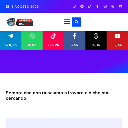
6 AGOSTO 2026
378,7K
12,6K
228,2K
44K
10,1K
12,4K
Sembra che non riusciamo a trovare ciò che stai
cercando.