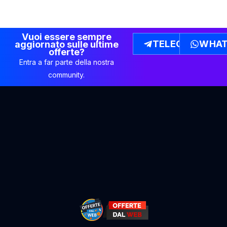
Vuoi essere sempre
TELEGRAM
WHAT
aggiornato sulle ultime
offerte?
Entra a far parte della nostra
community.