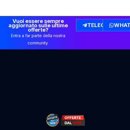
Vuoi essere sempre
TELEGRAM
WHAT
aggiornato sulle ultime
offerte?
Entra a far parte della nostra
community.