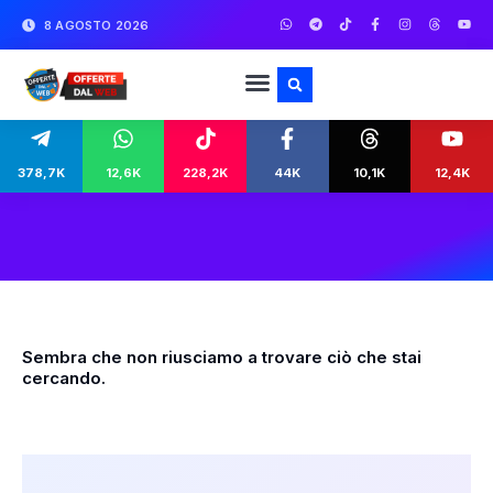
8 AGOSTO 2026
378,7K
12,6K
228,2K
44K
10,1K
12,4K
Sembra che non riusciamo a trovare ciò che stai
cercando.