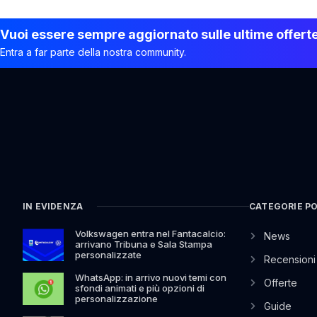
Vuoi essere sempre aggiornato sulle ultime offert
Entra a far parte della nostra community.
IN EVIDENZA
CATEGORIE P
Volkswagen entra nel Fantacalcio:
News
arrivano Tribuna e Sala Stampa
personalizzate
Recensioni
WhatsApp: in arrivo nuovi temi con
Offerte
sfondi animati e più opzioni di
personalizzazione
Guide