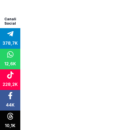
Canali
Social
378,7K
12,6K
228,2K
44K
10,1K