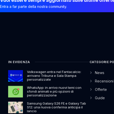
Vuoi essere sempre aggiornato sulle ultime offert
Entra a far parte della nostra community.
IN EVIDENZA
CATEGORIE P
Volkswagen entra nel Fantacalcio:
News
arrivano Tribuna e Sala Stampa
personalizzate
Recensioni
WhatsApp: in arrivo nuovi temi con
Offerte
sfondi animati e più opzioni di
personalizzazione
Guide
Samsung Galaxy S26 FE e Galaxy Tab
S12: una nuova conferma anticipa il
lancio