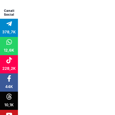
Canali
Social
378,7K
12,6K
228,2K
44K
10,1K