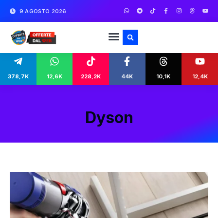
9 AGOSTO 2026
378,7K
12,6K
228,2K
44K
10,1K
12,4K
Dyson