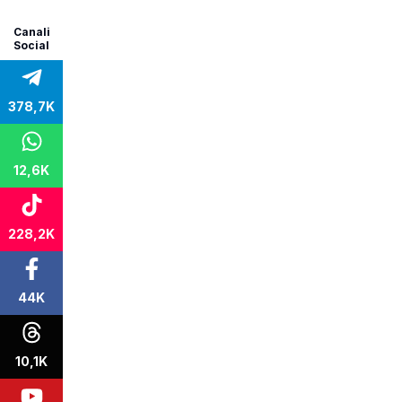
Canali
Social
378,7K
12,6K
228,2K
44K
10,1K