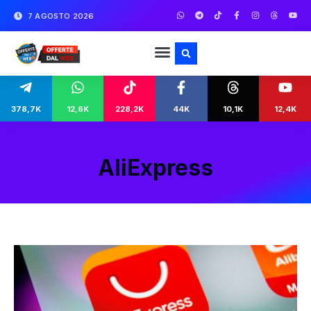
7 AGOSTO 2026
378,7K
12,6K
228,2K
44K
10,1K
12,4K
AliExpress