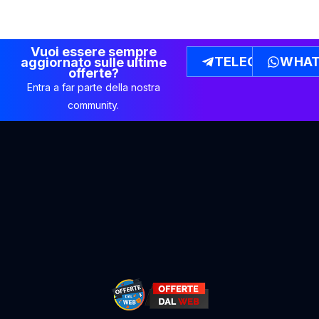
Vuoi essere sempre
TELEGRAM
WHAT
aggiornato sulle ultime
offerte?
Entra a far parte della nostra
community.