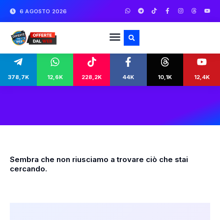
6 AGOSTO 2026
378,7K
12,6K
228,2K
44K
10,1K
12,4K
Sembra che non riusciamo a trovare ciò che stai
cercando.