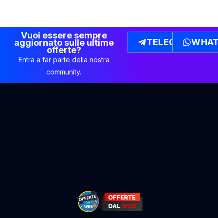
Vuoi essere sempre
TELEGRAM
WHAT
aggiornato sulle ultime
offerte?
Entra a far parte della nostra
community.