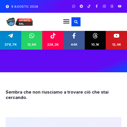
8 AGOSTO 2026
378,7K
12,6K
228,2K
44K
10,1K
12,4K
Sembra che non riusciamo a trovare ciò che stai
cercando.