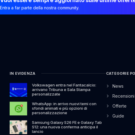
Vuoi essere sempre aggiornato sulle ultime offert
Entra a far parte della nostra community.
IN EVIDENZA
CATEGORIE P
Volkswagen entra nel Fantacalcio:
News
arrivano Tribuna e Sala Stampa
personalizzate
Recensioni
WhatsApp: in arrivo nuovi temi con
Offerte
sfondi animati e più opzioni di
personalizzazione
Guide
Samsung Galaxy S26 FE e Galaxy Tab
S12: una nuova conferma anticipa il
lancio