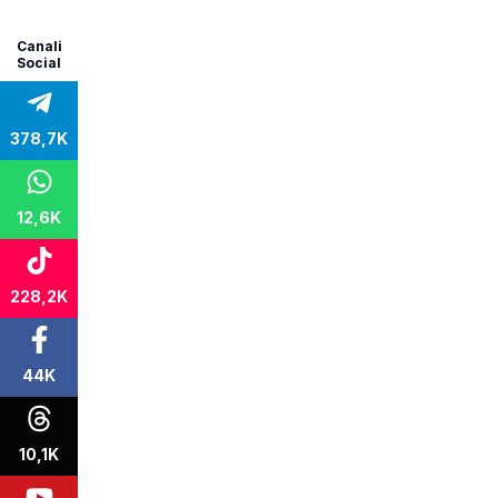
Canali
Social
378,7K
12,6K
228,2K
44K
10,1K