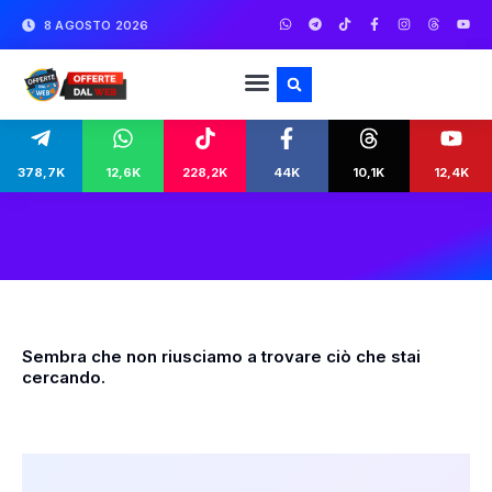
8 AGOSTO 2026
378,7K
12,6K
228,2K
44K
10,1K
12,4K
Sembra che non riusciamo a trovare ciò che stai
cercando.