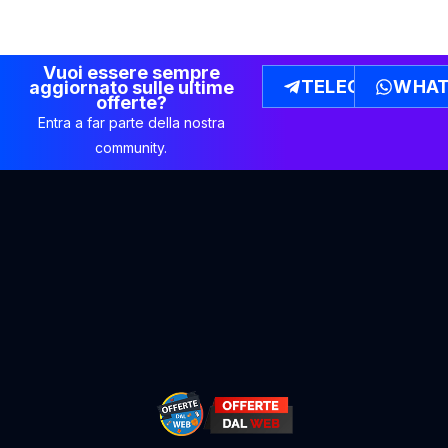
Vuoi essere sempre
TELEGRAM
WHAT
aggiornato sulle ultime
offerte?
Entra a far parte della nostra
community.