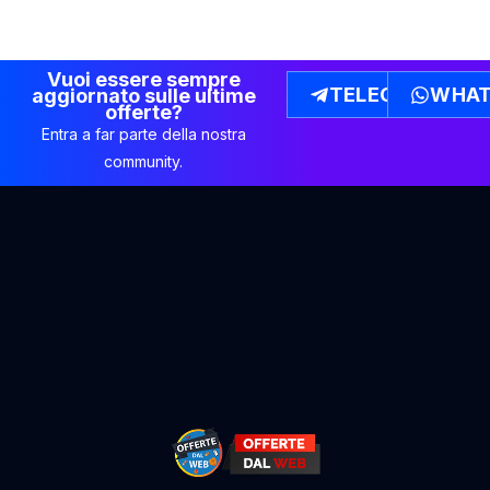
Vuoi essere sempre
TELEGRAM
WHAT
aggiornato sulle ultime
offerte?
Entra a far parte della nostra
community.