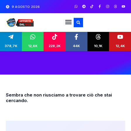
9 AGOSTO 2026
378,7K
12,6K
228,2K
44K
10,1K
12,4K
Sembra che non riusciamo a trovare ciò che stai
cercando.