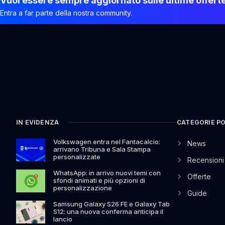
Vuoi essere sempre aggiornato sulle ultime offert
Entra a far parte della nostra community.
IN EVIDENZA
CATEGORIE P
Volkswagen entra nel Fantacalcio:
News
arrivano Tribuna e Sala Stampa
personalizzate
Recensioni
WhatsApp: in arrivo nuovi temi con
Offerte
sfondi animati e più opzioni di
personalizzazione
Guide
Samsung Galaxy S26 FE e Galaxy Tab
S12: una nuova conferma anticipa il
lancio