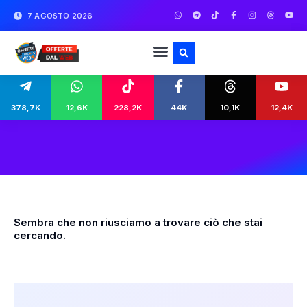
7 AGOSTO 2026
378,7K
12,6K
228,2K
44K
10,1K
12,4K
Sembra che non riusciamo a trovare ciò che stai
cercando.