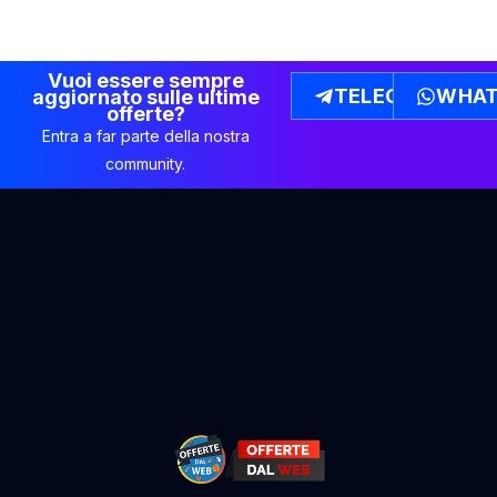
Vuoi essere sempre
TELEGRAM
WHAT
aggiornato sulle ultime
offerte?
Entra a far parte della nostra
community.