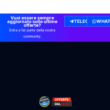
Vuoi essere sempre
TELEGRAM
WHAT
aggiornato sulle ultime
offerte?
Entra a far parte della nostra
community.