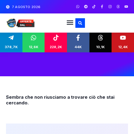
7 AGOSTO 2026
378,7K
12,6K
228,2K
44K
10,1K
12,4K
Sembra che non riusciamo a trovare ciò che stai
cercando.