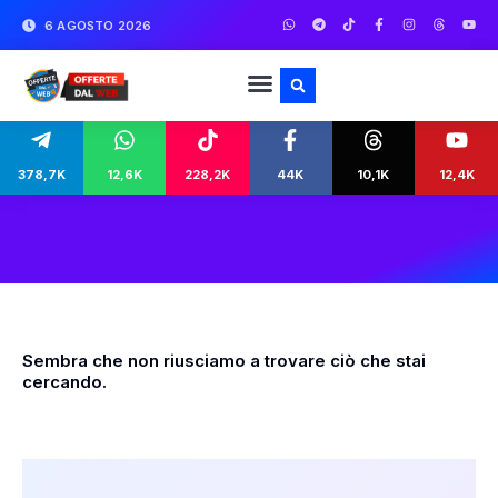
6 AGOSTO 2026
378,7K
12,6K
228,2K
44K
10,1K
12,4K
Sembra che non riusciamo a trovare ciò che stai
cercando.