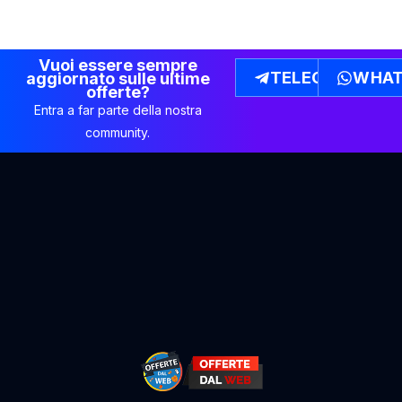
Vuoi essere sempre
TELEGRAM
WHAT
aggiornato sulle ultime
offerte?
Entra a far parte della nostra
community.