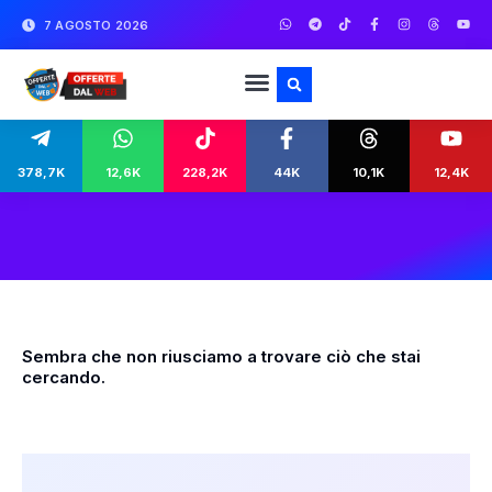
7 AGOSTO 2026
378,7K
12,6K
228,2K
44K
10,1K
12,4K
Sembra che non riusciamo a trovare ciò che stai
cercando.