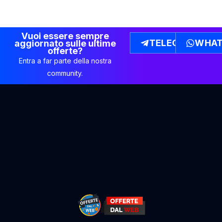
Vuoi essere sempre
TELEGRAM
WHAT
aggiornato sulle ultime
offerte?
Entra a far parte della nostra
community.