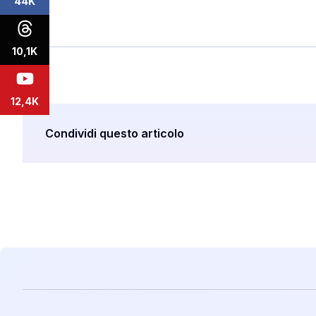
44K
10,1K
12,4K
Condividi questo articolo