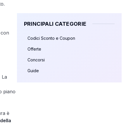
to.
PRINCIPALI CATEGORIE
o con
Codici Sconto e Coupon
Offerte
Concorsi
Guide
. La
io piano
ura è
della