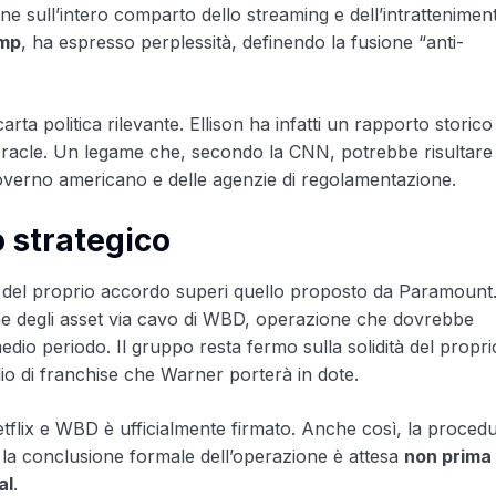
ne sull’intero comparto dello streaming e dell’intrattenimen
ump
, ha espresso perplessità, definendo la fusione “anti-
a politica rilevante. Ellison ha infatti un rapporto storic
Oracle. Un legame che, secondo la CNN, potrebbe risultare
 governo americano e delle agenzie di regolamentazione.
o strategico
vo del proprio accordo superi quello proposto da Paramount
ione degli asset via cavo di WBD, operazione che dovrebbe
 medio periodo. Il gruppo resta fermo sulla solidità del propr
glio di franchise che Warner porterà in dote.
flix e WBD è ufficialmente firmato. Anche così, la proced
, la conclusione formale dell’operazione è attesa
non prima 
al
.