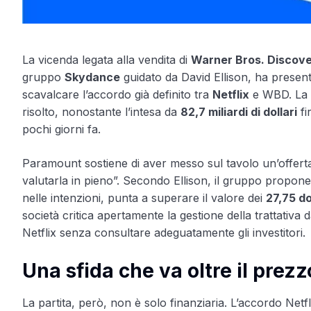
La vicenda legata alla vendita di
Warner Bros. Discov
gruppo
Skydance
guidato da David Ellison, ha presenta
scavalcare l’accordo già definito tra
Netflix
e WBD. La n
risolto, nonostante l’intesa da
82,7 miliardi di dollari
fi
pochi giorni fa.
Paramount sostiene di aver messo sul tavolo un’offerta m
valutarla in pieno”. Secondo Ellison, il gruppo propon
nelle intenzioni, punta a superare il valore dei
27,75 do
società critica apertamente la gestione della trattativa
Netflix senza consultare adeguatamente gli investitori.
Una sfida che va oltre il prezz
La partita, però, non è solo finanziaria. L’accordo Netf