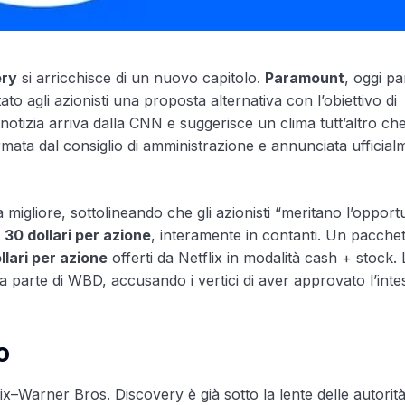
ery
si arricchisce di un nuovo capitolo.
Paramount
, oggi pa
to agli azionisti una proposta alternativa con l’obiettivo di
otizia arriva dalla CNN e suggerisce un clima tutt’altro ch
rmata dal consiglio di amministrazione e annunciata ufficial
igliore, sottolineando che gli azionisti “meritano l’opportu
e
30 dollari per azione
, interamente in contanti. Un pacche
llari per azione
offerti da Netflix in modalità cash + stock. 
 da parte di WBD, accusando i vertici di aver approvato l’int
o
lix–Warner Bros. Discovery è già sotto la lente delle autorit