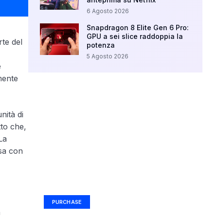
6 Agosto 2026
Snapdragon 8 Elite Gen 6 Pro:
GPU a sei slice raddoppia la
rte del
potenza
5 Agosto 2026
e
mente
nità di
tto che,
La
esa con
Your Ad Here
Ad Size: 336x280 px
PURCHASE
à