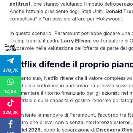
antitrust
, che stanno valutando l’impatto dell’operazio
Anche l’attuale presidente degli Stati Uniti,
Donald Tr
competitiva” e “un pessimo affare per Hollywood”.
In questo scenario, Paramount potrebbe giocare una cart
Trump tramite il padre
Larry Ellison
, co-fondatore di 
Canali
favorevole nella valutazione dell’offerta da parte del
Social
Netflix difende il proprio pian
378,7K
Dal canto suo, Netflix ritiene che il valore complessi
piattaforma sottolinea in particolare la prevista sciss
12,6K
incrementare il ritorno finanziario per gli azionisti nel
industriale e sulla capacità di gestire l’enorme portafo
228,2K
Nonostante le manovre di Paramount, l’accordo tra Net
tutt’altro che breve: con o senza interferenze esterne
fine del 2026
, dopo la separazione di
Discovery Glob