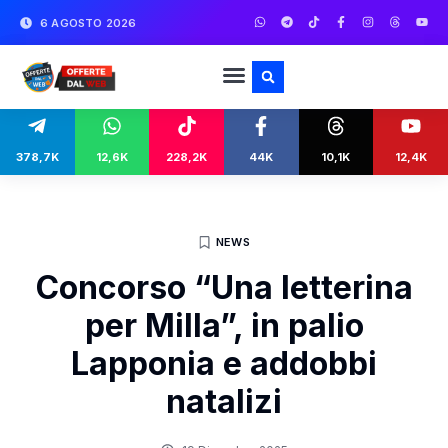
6 AGOSTO 2026
378,7K
12,6K
228,2K
44K
10,1K
12,4K
NEWS
Concorso “Una letterina
per Milla”, in palio
Lapponia e addobbi
natalizi