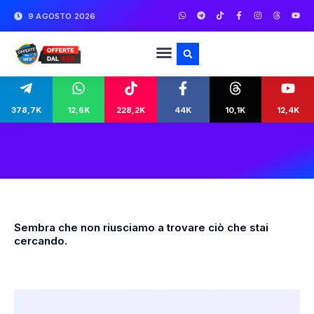
9 AGOSTO 2026
378,7K
12,6K
228,2K
44K
10,1K
12,4K
Sembra che non riusciamo a trovare ciò che stai
cercando.