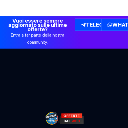
Vuoi essere sempre
TELEGRAM
WHAT
aggiornato sulle ultime
offerte?
Entra a far parte della nostra
community.