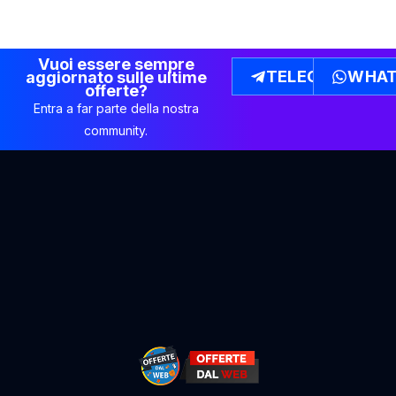
Vuoi essere sempre
TELEGRAM
WHAT
aggiornato sulle ultime
offerte?
Entra a far parte della nostra
community.