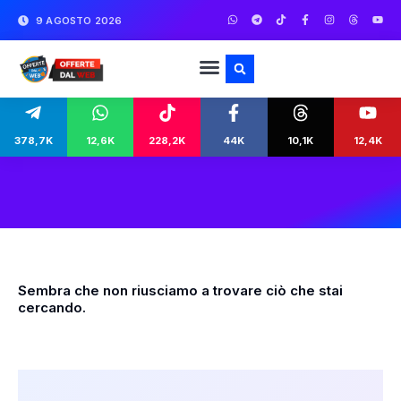
9 AGOSTO 2026
378,7K
12,6K
228,2K
44K
10,1K
12,4K
Sembra che non riusciamo a trovare ciò che stai
cercando.